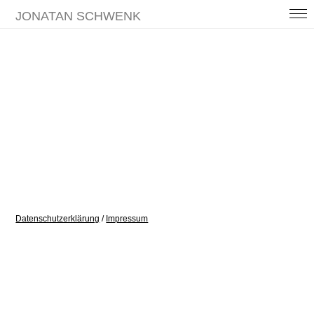
JONATAN SCHWENK
SOG
ZOON
ANT (WIP)
MAISON SONORE
FISH IN THE TRAIN
SISYPHOS BLUES
Datenschutzerklärung
/
Impressum